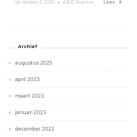
op
op
oktober 5, 2020
4.823 Reacties
Lees
Je
slaapkamer
gezellig
maken
in
Archief
de
augustus 2025
herfst
april 2023
maart 2023
januari 2023
december 2022