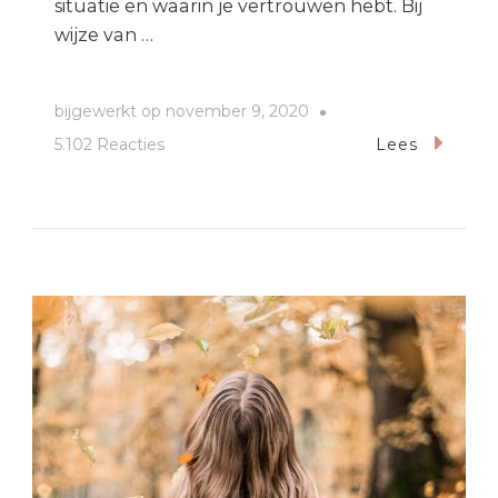
situatie en waarin je vertrouwen hebt. Bij
wijze van …
bijgewerkt op
november 9, 2020
op
5.102 Reacties
Lees
Waarvoor
schakel
je
een
advocaat
in?